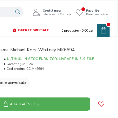
0
Contul meu
Favorite
Intra in cont / Cont nou
Dreams come true
0
OFERTE SPECIALE
0 produs(e) - 0,00 Lei
Dama, Michael Kors, Whitney MK6694
ULTIMUL IN STOC FURNIZOR. LIVRARE IN 5-9 ZILE
Garantie (luni):
24
Cod produs:
CC-MK6694
ime universala
ADAUGĂ ÎN COŞ