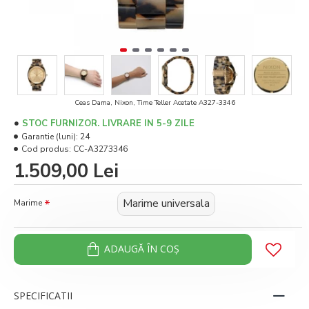
Ceas Dama, Nixon, Time Teller Acetate A327-3346
STOC FURNIZOR. LIVRARE IN 5-9 ZILE
Garantie (luni):
24
Cod produs:
CC-A3273346
1.509,00 Lei
Marime universala
Marime
ADAUGĂ ÎN COŞ
SPECIFICATII