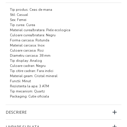
Tip produs: Ceas de mana
Stil: Casual
Sex: Femei
Tip curea: Curea
Material curea/bratara: Piele ecologica
Culoare curea/bratara: Negru
Forma carcasa: Rotunda
Material carcasa: Inox
Culoare carcasa: Roz
Diametru carcasa: 38 mm
Tip display: Analog
Culoare cadran: Negru
Tip citire cadran: Fara indici
Material geam: Cristal mineral
Functii: Minut
Rezistenta la apa: 3 ATM
Tip mecanism: Quartz
Packaging: Cutie oficiala
DESCRIERE
LIVRARE SI PLATA