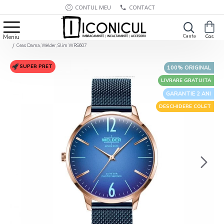
CONTUL MEU
CONTACT
Ceas Dama, Welder, Slim WRS607
SUPER PRET
100% ORIGINAL
LIVRARE GRATUITA
GARANTIE 2 ANI
DESCHIDERE COLET