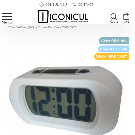
CONTUL MEU
CONTACT
Ceas De Birou, Q&Q by Citizen, Desk Clock D061-500Y
100% ORIGINAL
GARANTIE 2 ANI
DESCHIDERE COLET