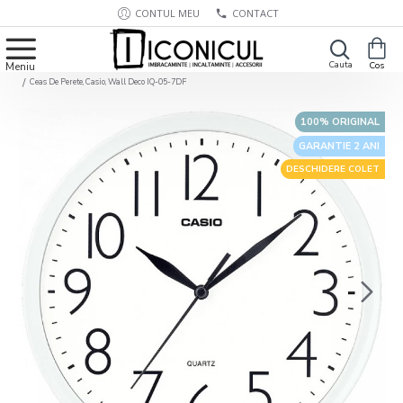
CONTUL MEU
CONTACT
Ceas De Perete, Casio, Wall Deco IQ-05-7DF
100% ORIGINAL
GARANTIE 2 ANI
DESCHIDERE COLET