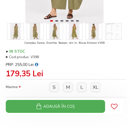
Compleu Dama, Eranthe, Baloon, din In, Bluza Kimono V398
IN STOC
Cod produs:
V398
PRP: 255,00 Lei
179,35 Lei
S
M
L
XL
Marime
ADAUGĂ ÎN COŞ