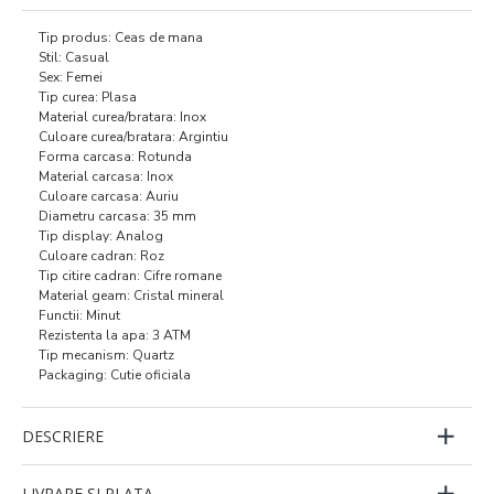
Tip produs: Ceas de mana
Stil: Casual
Sex: Femei
Tip curea: Plasa
Material curea/bratara: Inox
Culoare curea/bratara: Argintiu
Forma carcasa: Rotunda
Material carcasa: Inox
Culoare carcasa: Auriu
Diametru carcasa: 35 mm
Tip display: Analog
Culoare cadran: Roz
Tip citire cadran: Cifre romane
Material geam: Cristal mineral
Functii: Minut
Rezistenta la apa: 3 ATM
Tip mecanism: Quartz
Packaging: Cutie oficiala
DESCRIERE
LIVRARE SI PLATA