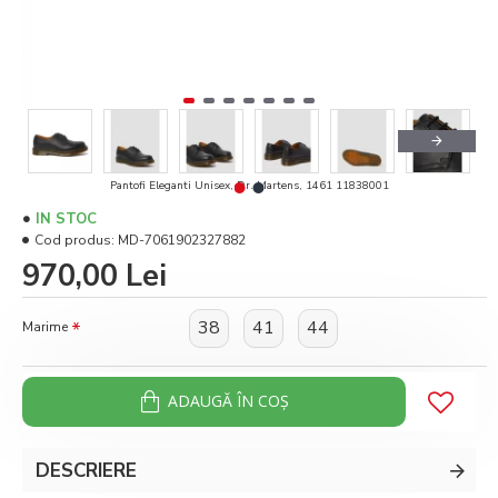
Pantofi Eleganti Unisex, Dr. Martens, 1461 11838001
IN STOC
Cod produs:
MD-7061902327882
970,00 Lei
38
41
44
Marime
ADAUGĂ ÎN COŞ
DESCRIERE