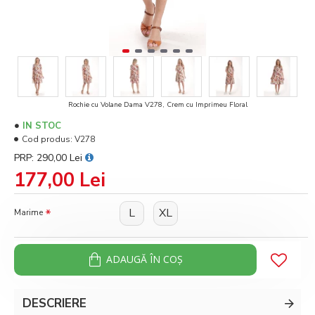
Rochie cu Volane Dama V278, Crem cu Imprimeu Floral
IN STOC
Cod produs:
V278
PRP: 290,00 Lei
177,00 Lei
L
XL
Marime
ADAUGĂ ÎN COŞ
DESCRIERE