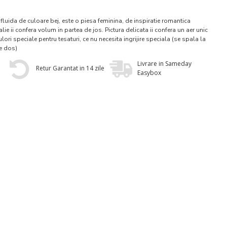
fluida de culoare bej, este o piesa feminina, de inspiratie romantica
 talie ii confera volum in partea de jos. Pictura delicata ii confera un aer unic
culori speciale pentru tesaturi, ce nu necesita ingrijire speciala (se spala la
e dos)
Livrare in Sameday
Retur Garantat in 14 zile
Easybox