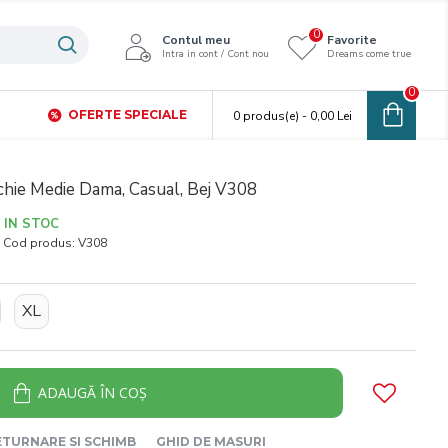
0
Contul meu
Favorite
Intra in cont / Cont nou
Dreams come true
0
OFERTE SPECIALE
0 produs(e) - 0,00 Lei
hie Medie Dama, Casual, Bej V308
IN STOC
Cod produs:
V308
XL
ADAUGĂ ÎN COŞ
ETURNARE SI SCHIMB
GHID DE MASURI