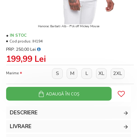
Hanorac Barbati Alb - f*ck off Mickey Mouse
IN STOC
Cod produs:
IH194
PRP: 250,00 Lei
199,99 Lei
S
M
L
XL
2XL
Marime
ADAUGĂ ÎN COŞ
DESCRIERE
LIVRARE