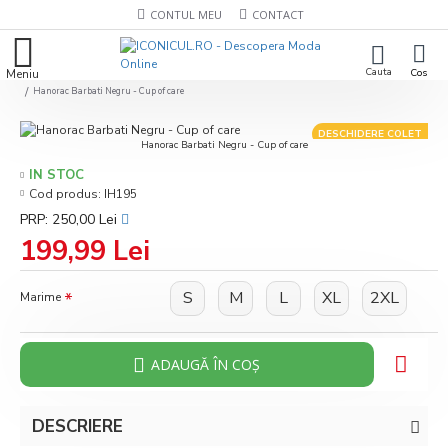
CONTUL MEU
CONTACT
Hanorac Barbati Negru - Cup of care
DESCHIDERE COLET
Hanorac Barbati Negru - Cup of care
IN STOC
Cod produs:
IH195
PRP: 250,00 Lei
199,99 Lei
S
M
L
XL
2XL
Marime
ADAUGĂ ÎN COŞ
DESCRIERE