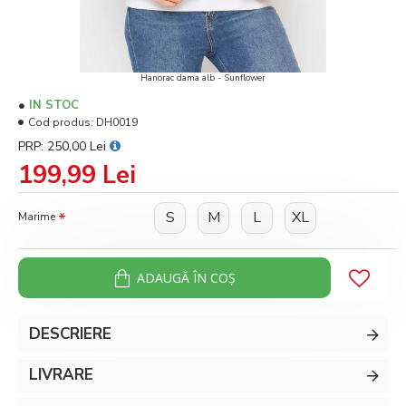
Hanorac dama alb - Sunflower
IN STOC
Cod produs:
DH0019
PRP: 250,00 Lei
199,99 Lei
S
M
L
XL
Marime
ADAUGĂ ÎN COŞ
DESCRIERE
LIVRARE