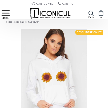
CONTUL MEU
CONTACT
Hanorac dama alb - Sunflower
DESCHIDERE COLET