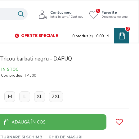
0
Contul meu
Favorite
Intra in cont / Cont nou
Dreams come true
0
OFERTE SPECIALE
0 produs(e) - 0,00 Lei
Tricou barbati negru - DAFUQ
IN STOC
Cod produs:
TPi500
M
L
XL
2XL
ADAUGĂ ÎN COŞ
ETURNARE SI SCHIMB
GHID DE MASURI