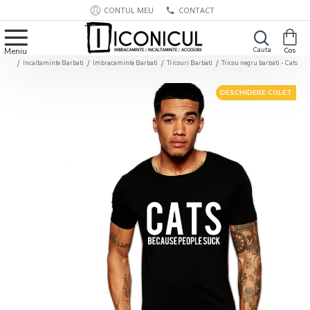
CONTUL MEU
CONTACT
Incaltaminte Barbati
Imbracaminte Barbati
Tricouri Barbati
Tricou negru barbati - Cats
DESCHIDERE COLET