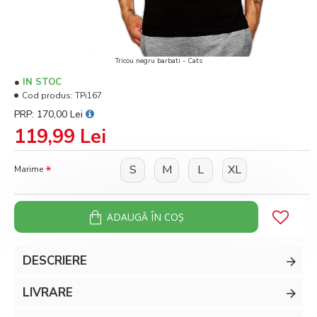
Tricou negru barbati - Cats
IN STOC
Cod produs:
TPi167
PRP: 170,00 Lei
119,99 Lei
S
M
L
XL
Marime
ADAUGĂ ÎN COŞ
DESCRIERE
LIVRARE