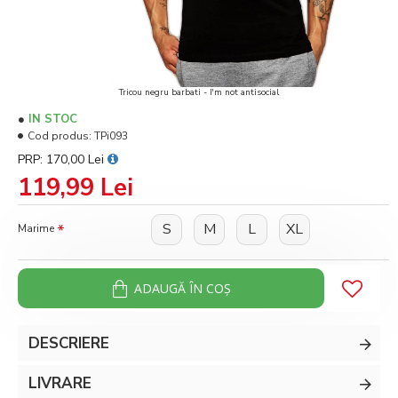
Tricou negru barbati - I'm not antisocial
IN STOC
Cod produs:
TPi093
PRP: 170,00 Lei
119,99 Lei
S
M
L
XL
Marime
ADAUGĂ ÎN COŞ
DESCRIERE
LIVRARE