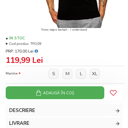
Tricou negru barbati - I understand
IN STOC
Cod produs:
TPi109
PRP: 170,00 Lei
119,99 Lei
S
M
L
XL
Marime
ADAUGĂ ÎN COŞ
DESCRIERE
LIVRARE