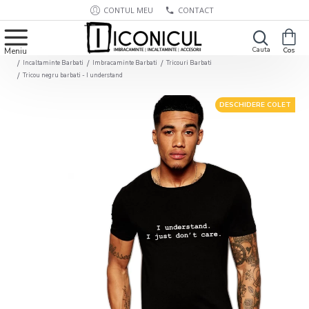
CONTUL MEU
CONTACT
Incaltaminte Barbati
Imbracaminte Barbati
Tricouri Barbati
Tricou negru barbati - I understand
DESCHIDERE COLET