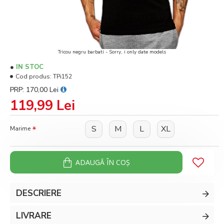
Tricou negru barbati - Sorry, i only date models
IN STOC
Cod produs:
TPi152
PRP: 170,00 Lei
119,99 Lei
S
M
L
XL
Marime
ADAUGĂ ÎN COŞ
DESCRIERE
LIVRARE