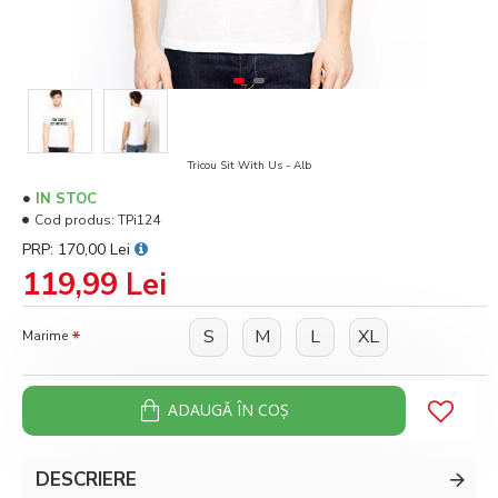
Tricou Sit With Us - Alb
IN STOC
Cod produs:
TPi124
PRP: 170,00 Lei
119,99 Lei
S
M
L
XL
Marime
ADAUGĂ ÎN COŞ
DESCRIERE