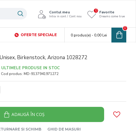
0
Contul meu
Favorite
Intra in cont / Cont nou
Dreams come true
0
OFERTE SPECIALE
0 produs(e) - 0,00 Lei
Unisex, Birkenstock, Arizona 1028272
ULTIMELE PRODUSE IN STOC
Cod produs:
MD-9137941971272
ADAUGĂ ÎN COŞ
ETURNARE SI SCHIMB
GHID DE MASURI