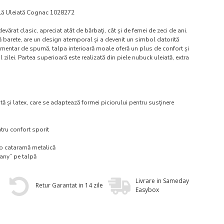
ală Uleiată Cognac 1028272
rat clasic, apreciat atât de bărbați, cât și de femei de zeci de ani.
barete, are un design atemporal și a devenit un simbol datorită
imentar de spumă, talpa interioară moale oferă un plus de confort și
 zilei. Partea superioară este realizată din piele nubuck uleiată, extra
tă și latex, care se adaptează formei piciorului pentru susținere
tru confort sporit
 o cataramă metalică
many” pe talpă
Livrare in Sameday
Retur Garantat in 14 zile
Easybox