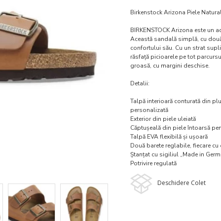
Birkenstock Arizona Piele Natur
BIRKENSTOCK Arizona este un adevă
Această sandală simplă, cu două 
confortului său. Cu un strat supl
răsfață picioarele pe tot parcursul
groasă, cu margini deschise.
Detalii:
Talpă interioară conturată din plu
personalizată
Exterior din piele uleiată
Căptușeală din piele întoarsă pen
Talpă EVA flexibilă și ușoară
Două barete reglabile, fiecare cu
Ștanțat cu sigiliul „Made in Ger
Potrivire regulată
Deschidere Colet