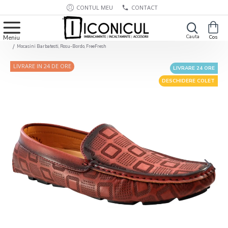
CONTUL MEU
CONTACT
Mocasini Barbatesti, Rosu-Bordo, FreeFresh
LIVRARE IN 24 DE ORE
LIVRARE 24 ORE
DESCHIDERE COLET