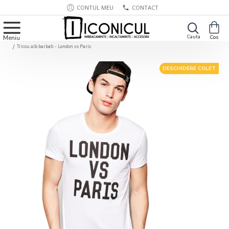
CONTUL MEU
CONTACT
Tricou alb barbati - London vs Paris
DESCHIDERE COLET