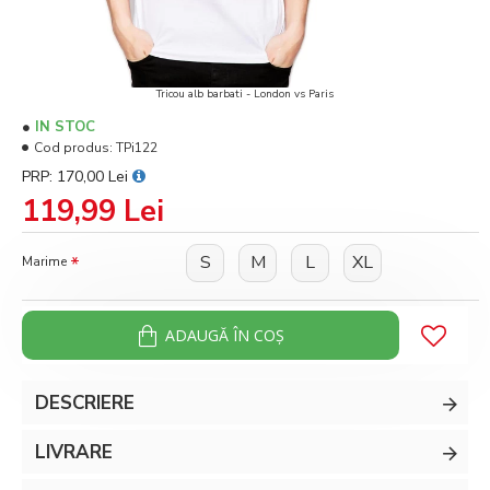
Tricou alb barbati - London vs Paris
IN STOC
Cod produs:
TPi122
PRP: 170,00 Lei
119,99 Lei
S
M
L
XL
Marime
ADAUGĂ ÎN COŞ
DESCRIERE
LIVRARE