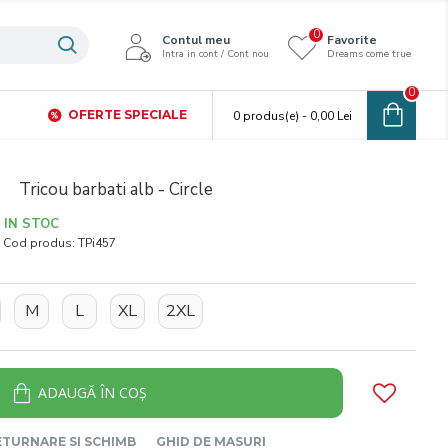
0
Contul meu
Favorite
Intra in cont / Cont nou
Dreams come true
0
OFERTE SPECIALE
0 produs(e) - 0,00 Lei
Tricou barbati alb - Circle
IN STOC
Cod produs:
TPi457
M
L
XL
2XL
ADAUGĂ ÎN COŞ
ETURNARE SI SCHIMB
GHID DE MASURI