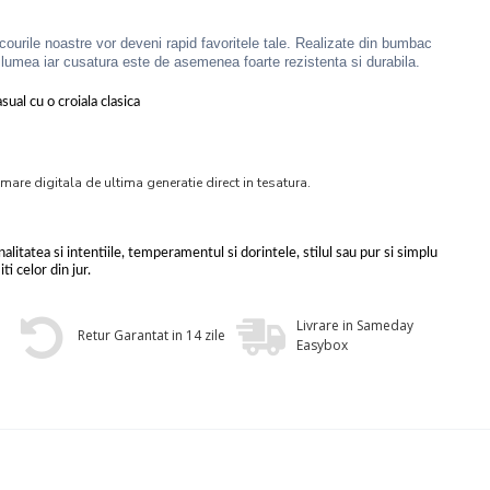
ricourile noastre vor deveni rapid favoritele tale. Realizate din bumbac
umea iar cusatura este de asemenea foarte rezistenta si durabila.
ual cu o croiala clasica
mare digitala de ultima generatie direct in tesatura.
alitatea si intentiile, temperamentul si dorintele, stilul sau pur si simplu
ti celor din jur.
Livrare in Sameday
Retur Garantat in 14 zile
Easybox