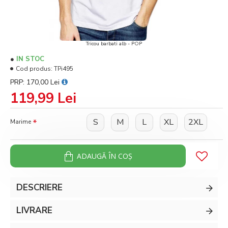
Tricou barbati alb - POP
IN STOC
Cod produs:
TPi495
PRP: 170,00 Lei
119,99 Lei
S
M
L
XL
2XL
Marime
ADAUGĂ ÎN COŞ
DESCRIERE
LIVRARE