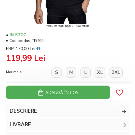
Tricou barbati negru - California
IN STOC
Cod produs:
TPi460
PRP: 170,00 Lei
119,99 Lei
S
M
L
XL
2XL
Marime
ADAUGĂ ÎN COŞ
DESCRIERE
LIVRARE