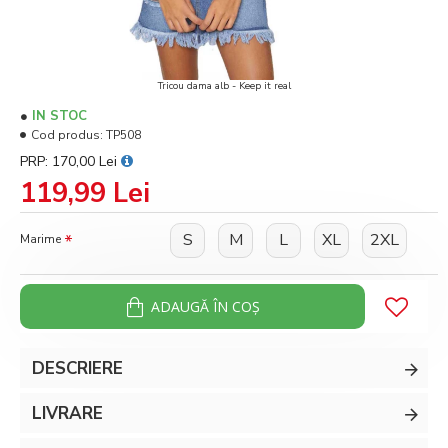
Tricou dama alb - Keep it real
IN STOC
Cod produs:
TP508
PRP: 170,00 Lei
119,99 Lei
S
M
L
XL
2XL
Marime
ADAUGĂ ÎN COŞ
DESCRIERE
LIVRARE