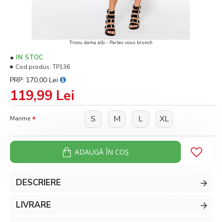
Tricou dama alb - Parles vous brunch
IN STOC
Cod produs:
TP136
PRP: 170,00 Lei
119,99 Lei
S
M
L
XL
Marime
ADAUGĂ ÎN COŞ
DESCRIERE
LIVRARE