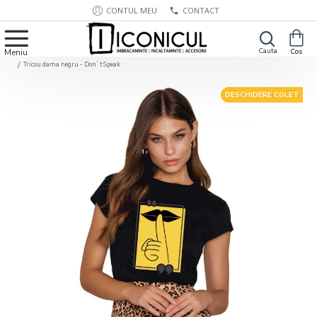
CONTUL MEU
CONTACT
Tricou dama negru - Don`t Speak
DESCHIDERE COLET