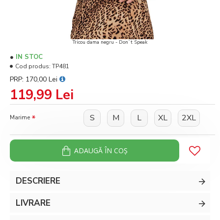
Tricou dama negru - Don`t Speak
IN STOC
Cod produs:
TP481
PRP: 170,00 Lei
119,99 Lei
S
M
L
XL
2XL
Marime
ADAUGĂ ÎN COŞ
DESCRIERE
LIVRARE