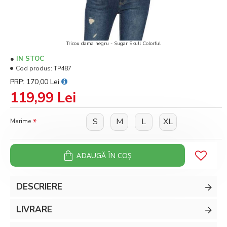
Tricou dama negru - Sugar Skull Colorful
IN STOC
Cod produs:
TP487
PRP: 170,00 Lei
119,99 Lei
S
M
L
XL
Marime
ADAUGĂ ÎN COŞ
DESCRIERE
LIVRARE