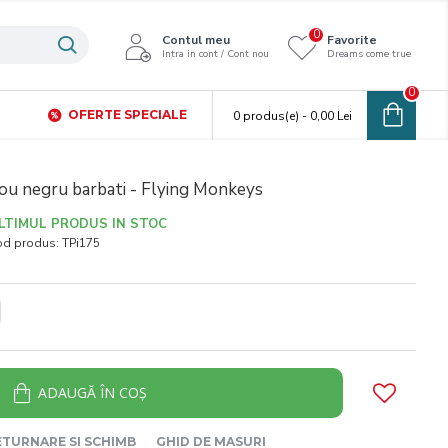
0
Contul meu
Favorite
Intra in cont / Cont nou
Dreams come true
0
OFERTE SPECIALE
0 produs(e) - 0,00 Lei
cou negru barbati - Flying Monkeys
LTIMUL PRODUS IN STOC
od produs:
TPi175
ADAUGĂ ÎN COŞ
ETURNARE SI SCHIMB
GHID DE MASURI