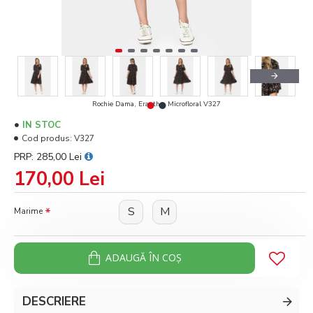
Rochie Dama, Eranthe, Microfloral V327
IN STOC
Cod produs:
V327
PRP: 285,00 Lei
170,00 Lei
S
M
Marime
ADAUGĂ ÎN COŞ
DESCRIERE