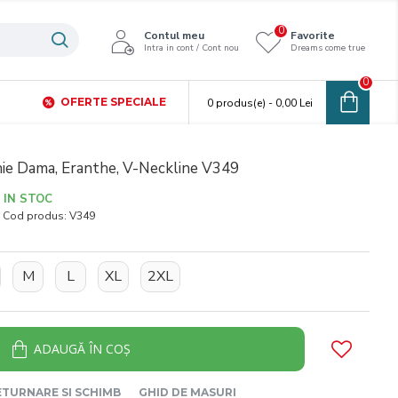
0
Contul meu
Favorite
Intra in cont / Cont nou
Dreams come true
0
OFERTE SPECIALE
0 produs(e) - 0,00 Lei
ie Dama, Eranthe, V-Neckline V349
IN STOC
Cod produs:
V349
M
L
XL
2XL
ADAUGĂ ÎN COŞ
ETURNARE SI SCHIMB
GHID DE MASURI