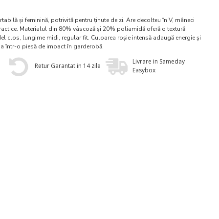
tabilă și feminină, potrivită pentru ținute de zi. Are decolteu în V, mâneci
e practice. Materialul din 80% vâscoză și 20% poliamidă oferă o textură
el clos, lungime midi, regular fit. Culoarea roșie intensă adaugă energie și
ia într-o piesă de impact în garderobă.
Livrare in Sameday
Retur Garantat in 14 zile
Easybox