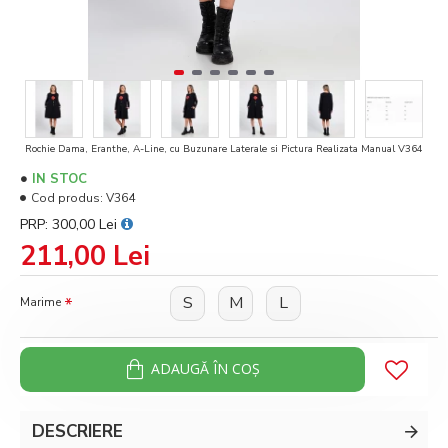
Rochie Dama, Eranthe, A-Line, cu Buzunare Laterale si Pictura Realizata Manual V364
IN STOC
Cod produs:
V364
PRP: 300,00 Lei
211,00 Lei
S
M
L
Marime
ADAUGĂ ÎN COŞ
DESCRIERE