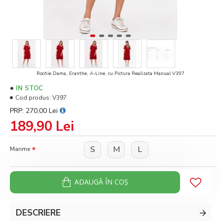
Rochie Dama, Eranthe, A-Line, cu Pictura Realizata Manual V397
IN STOC
Cod produs:
V397
PRP: 270,00 Lei
189,90 Lei
S
M
L
Marime
ADAUGĂ ÎN COŞ
DESCRIERE